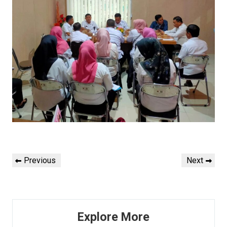
Post
Previous
Next
Previous
Next
navigation
Post
Post
Explore More