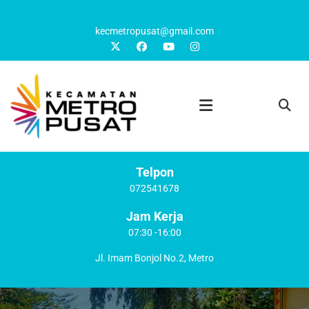
kecmetropusat@gmail.com
Telpon
072541678
Jam Kerja
07:30 -16:00
Jl. Imam Bonjol No.2, Metro