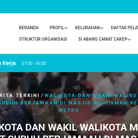
BERANDA
PROFIL
KELURAHAN
DAFTAR PEL
STRUKTUR ORGANISASI
SI ABANG CAMAT CAKEP
 Kerja
07:30 -16:00
/
RITA TERKINI
WALIKOTA DAN WAKIL WALIK
SUBUH BERJAMAAH DI MASJID AL-HIKMAH K
METRO
KOTA DAN WAKIL WALIKOTA 