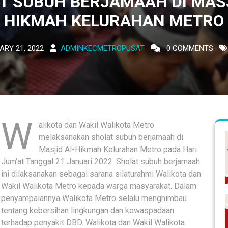
T SUBUH BERJAMAAH DI MASJ
HIKMAH KELURAHAN METRO
ARY 21, 2022
ADMINKECMETROPUSAT
0 COMMENTS
W
alikota dan Wakil Walikota Metro
melaksanakan sholat subuh berjamaah di
Masjid Al-Hikmah Kelurahan Metro pada Hari
Jum’at Tanggal 21 Januari 2022. Sholat subuh berjamaah
ini dilaksanakan sebagai sarana silaturahmi Walikota dan
Wakil Walikota Metro kepada warga masyarakat. Dalam
penyampaiannya Walikota Metro selalu menghimbau
tentang kebersihan lingkungan dan kewaspadaan
terhadap penyakit DBD.
Walikota dan Wakil Walikota