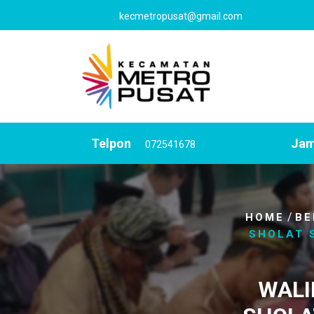
Skip
kecmetropusat@gmail.com
to
content
Telpon
Jam
072541678
/
HOME
BE
SHOLAT 
WALI