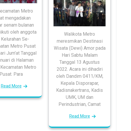
Kecamatan Metro
at mengadakan
r senam bulanan
ikuti oleh anggota
Walikota Metro
 Kelurahan Se-
meresmikan Destinasi
atan Metro Pusat
Wisata (Dewi) Amor pada
ari Jum’at Tanggal
Hari Sabtu Malam
nuari di Halaman
Tanggal 13 Agustus
 Kecamatan Metro
2022. Acara ini dihadiri
Pusat. Para
oleh Dandim 0411/KM,
Kepala Disporapar,
Read More
Kadisnakertrans, Kadis
UMK, UM dan
Perindustrian, Camat
Read More