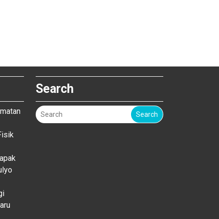
Search
amatan
Search
isik
Bapak
ulyo
gi
aru