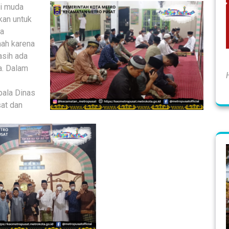
si muda
hkan untuk
ga
mah karena
asih ada
a. Dalam
pala Dinas
sat dan