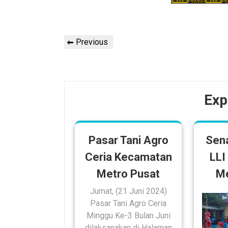
Post
Previous
Previous
navigation
Post
Exp
Pasar Tani Agro
Sen
Ceria Kecamatan
LLI
Metro Pusat
Me
Jumat, (21 Juni 2024)
Pasar Tani Agro Ceria
Minggu Ke-3 Bulan Juni
dilaksanakan di Halaman