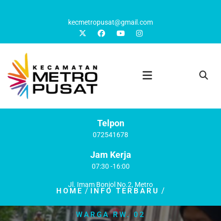
kecmetropusat@gmail.com
Telpon
072541678
Jam Kerja
07:30 -16:00
Jl. Imam Bonjol No.2, Metro
/
/
HOME
INFO TERBARU
GOTONG ROYONG
WARGA RW. 02