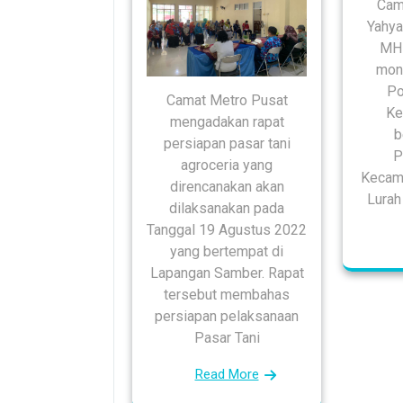
Cam
Yahya
MH 
moni
Po
Camat Metro Pusat
Ke
mengadakan rapat
b
persiapan pasar tani
P
agroceria yang
Kecama
direncanakan akan
Lurah
dilaksanakan pada
Tanggal 19 Agustus 2022
yang bertempat di
Lapangan Samber. Rapat
tersebut membahas
persiapan pelaksanaan
Pasar Tani
Read More