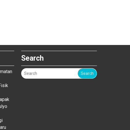
Search
amatan
Search
isik
Bapak
ulyo
gi
aru