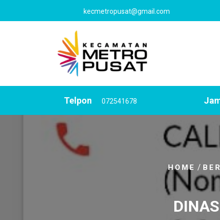
Skip
kecmetropusat@gmail.com
to
content
Telpon
Jam
072541678
/
HOME
BER
DINAS