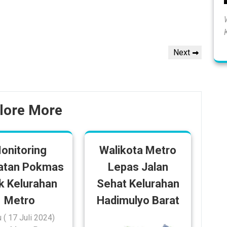
Next
Next
Post
lore More
onitoring
Walikota Metro
atan Pokmas
Lepas Jalan
ik Kelurahan
Sehat Kelurahan
Metro
Hadimulyo Barat
 ( 17 Juli 2024)