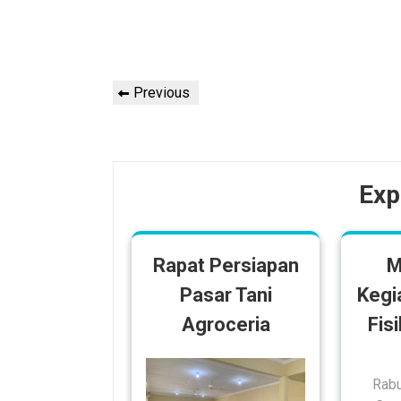
Post
Previous
Previous
navigation
Post
Exp
Rapat Persiapan
M
Pasar Tani
Kegi
Agroceria
Fis
Rabu