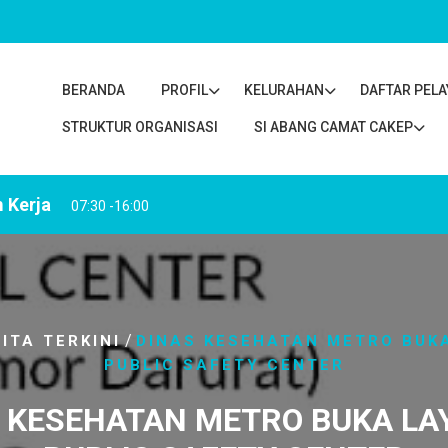
BERANDA
PROFIL
KELURAHAN
DAFTAR PEL
STRUKTUR ORGANISASI
SI ABANG CAMAT CAKEP
 Kerja
07:30 -16:00
/
ITA TERKINI
DINAS KESEHATAN METRO BUK
PUBLIC SAFETY CENTER
 KESEHATAN METRO BUKA L