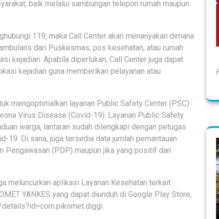
syarakat, baik melalui sambungan telepon rumah maupun
nghubungi 119, maka Call Center akan menanyakan dimana
 ambulans dari Puskesmas, pos kesehatan, atau rumah
si kejadian. Apabila diperlukan, Call Center juga dapat
kasi kejadian guna memberikan pelayanan atau
tuk mengoptimalkan layanan Public Safety Center (PSC)
ona Virus Disease (Covid-19). Layanan Public Safety
gaduan warga, lantaran sudah dilengkapi dengan petugas
d-19. Di sana, juga tersedia data jumlah pemantauan
 Pengawasan (PDP) maupun jika yang positif dan
ga meluncurkan aplikasi Layanan Kesehatan terkait
KOMET YANKES yang dapat diunduh di Google Play Store,
s/details?id=com.pikomet.diggi